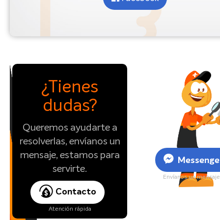
¿Tienes
dudas?
Queremos ayudarte a
resolverlas, envíanos un
mensaje, estamos para
Messenge
servirte.
Envíanos un mensaj
Contacto
Atención rápida